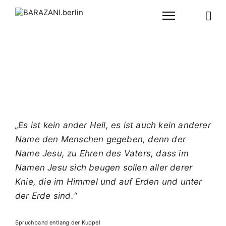
Skip
to
open
Forum Kolonialismus und Widerstand
content
sideb
B
A
R
A
Z
A
N
„Es ist kein ander Heil, es ist auch kein anderer
I
Name den Menschen gegeben,
denn der
.
Name Jesu, zu Ehren des Vaters, dass im
b
Namen Jesu sich beugen sollen aller derer
e
Knie,
die im Himmel und auf Erden und unter
r
der Erde sind.“
l
i
Spruchband entlang der Kuppel